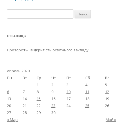
Найти:
СТРАНИЦЫ
Прозорість і відкритість освітнього закладу
Апрель 2020
Пн
Вт
Ср
Чт
Пт
Сб
Вс
1
2
3
4
5
6
7
8
9
10
11
12
13
14
15
16
17
18
19
20
21
22
23
24
25
26
27
28
29
30
« Мар
Май »