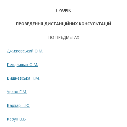
ГРАФІК
ПРОВЕДЕННЯ ДИСТАНЦІЙНИХ КОНСУЛЬТАЦІЙ
ПО ПРЕДМЕТАХ
Джижевський О.М.
Пендлишак О.М.
Вишневська Н.М.
Урсал Г.М.
Варзар Т.Ю.
Кавун В.В