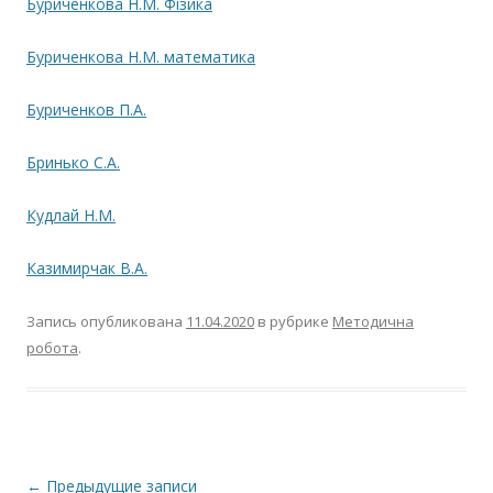
Буриченкова Н.М. Фізика
Буриченкова Н.М. математика
Буриченков П.А.
Бринько С.А.
Кудлай Н.М.
Казимирчак В.А.
Запись опубликована
11.04.2020
в рубрике
Методична
робота
.
Навигация по записям
←
Предыдущие записи