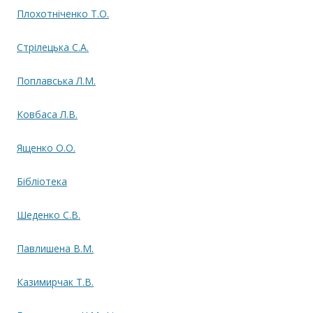
Плохотніченко Т.О.
Стрілецька С.А.
Поплавська Л.М.
Ковбаса Л.В.
Ященко О.О.
Бібліотека
Шеденко С.В.
Павлишена В.М.
Казимирчак Т.В.