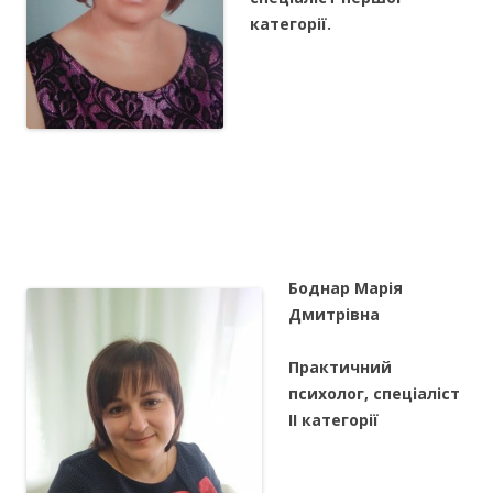
категорії.
Боднар Марія
Дмитрівна
Практичний
психолог, спеціаліст
ІІ категорії