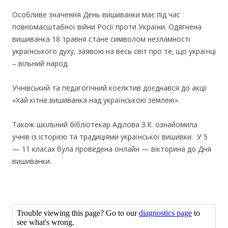
Особливе значення День вишиванки має під час
повномасштабної війни Росії проти України. Одягнена
вишиванка 18 травня стане символом незламності
українського духу, заявою на весь світ про те, що українці
– вільний народ.
Учнівський та педагогічний коелктив доєднався до акції
«Хай кітне вишиванка над українською землею».
Також шкільний бібліотекар Аділова З.К. ознайомила
учнів із історією та традиціями української вишивки. У 5
— 11 класах була проведена онлайн — вікторина до Дня
вишиванки.