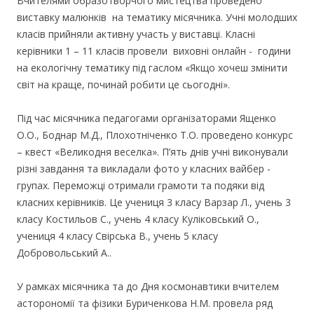
Вчителями образотворчого мистецтва проведено
виставку малюнків на тематику місячника. Учні молодших
класів прийняли активну участь у виставці. Класні
керівники 1 – 11 класів провели виховні онлайн - години
на екологічну тематику під гаслом «Якщо хочеш змінити
світ на краще, починай робити це сьогодні».
Під час місячника педагогами організаторами Ященко
О.О., Боднар М.Д., Плохотніченко Т.О. проведено конкурс
– квест «Великодня веселка». П’ять днів учні виконували
різні завдання та викладали фото у класних вайбер -
групах. Переможці отримали грамоти та подяки від
класних керівників. Це учениця 3 класу Варзар Л., учень 3
класу Костильов С., учень 4 класу Куліковський О.,
учениця 4 класу Свірська В., учень 5 класу
Добровольський А..
У рамках місячника та до Дня космонавтики вчителем
асторономії та фізики Буриченкова Н.М. провела ряд