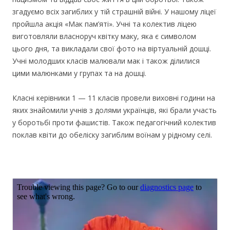
згадуємо всіх загиблих у тій страшній війні. У нашому ліцеї
пройшла акція «Мак пам’яті». Учні та колектив ліцею
виготовляли власноруч квітку маку, яка є символом
цього дня, та викладали свої фото на віртуальній дошці.
Учні молодших класів малювали мак і також ділилися
цими малюнками у групах та на дошці.
Класні керівники 1 — 11 класів провели виховні години на
яких знайомили учнів з долями українців, які брали участь
у боротьбі проти фашистів. Також педагогічний колектив
поклав квіти до обеліску загиблим воїнам у рідному селі.