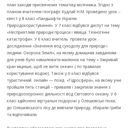
план заходів присвячених тематиці місячника. Згідно з
планом вчителем географії Кудлай Н.М. проведено урок –
квест у 8 класі «Ландшафти України.
Природокористування». У 7 класі відбувся диспут на тему
«Несприятливі природні процеси і явища. Техногенні
катастрофи». У 6 класі вчитель провела урок
дослідження «Значення вод суходолу для природи і
людини. Охорона Землі», на якому домашнім завданням
для учнів було намалювати малюнок на тему « Закривай
кран міцніше, щоб не витік океан» ( по правилах
користування водою). Також у 6 класі відбувся
туристичний онлайн — похід «Гідросфера», на якому учні
пройшли пять станцій – привалів і закріпили знання з
природоохоронної діяльності вод Світового океану. У 6
класі здійснено віртуальні подорожі у Олешківські піски,
до Олешківського лісу де вивчали природу, збирали гриби
та відпочивали.