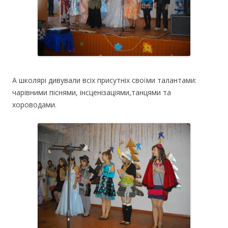
А школярі дивували всіх присутніх своїми талантами:
чарівними піснями, інсценізаціями,танцями та
хороводами.