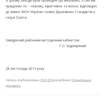
В цілому заходи були проведені організовано, отже ми
працюємо по – новому, ефективно та якісно, відповідно
до вимог МОН України і нових Державних Стандартів у
галузі Освіта.
Завідуючий районним методичним кабінетом
: Г.О. Задніпряний.
28 листопада 2013 року
Запись опубликована
10.01.2014
в рубрике
Спонсорська
допомога
.