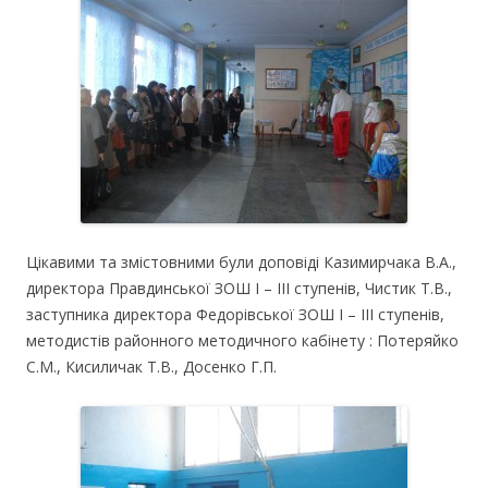
Цікавими та змістовними були доповіді Казимирчака В.А.,
директора Правдинської ЗОШ І – ІІІ ступенів, Чистик Т.В.,
заступника директора Федорівської ЗОШ І – ІІІ ступенів,
методистів районного методичного кабінету : Потеряйко
С.М., Кисиличак Т.В., Досенко Г.П.