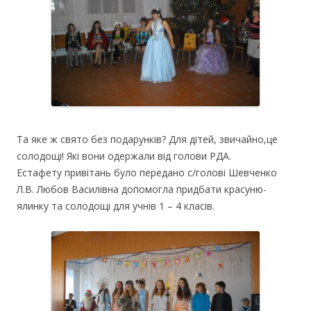
Та яке ж свято без подарунків? Для дітей, звичайно,це
солодощі! Які вони одержали від голови РДА.
Естафету привітань було передано с/голові Шевченко
Л.В. Любов Василівна допомогла придбати красуню-
ялинку та солодощі для учнів 1 – 4 класів.