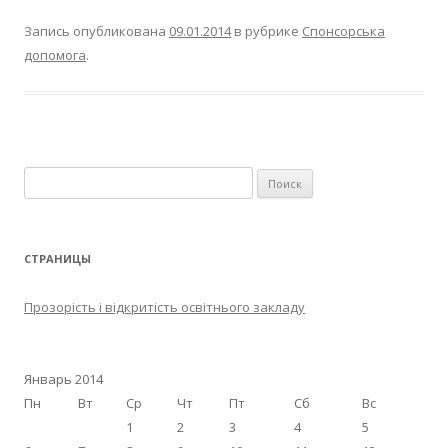
Запись опубликована
09.01.2014
в рубрике
Спонсорська
допомога
.
Найти:
СТРАНИЦЫ
Прозорість і відкритість освітнього закладу
Январь 2014
Пн
Вт
Ср
Чт
Пт
Сб
Вс
1
2
3
4
5