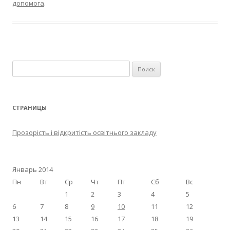
допомога
.
Найти:
СТРАНИЦЫ
Прозорість і відкритість освітнього закладу
Январь 2014
Пн
Вт
Ср
Чт
Пт
Сб
Вс
1
2
3
4
5
6
7
8
9
10
11
12
13
14
15
16
17
18
19