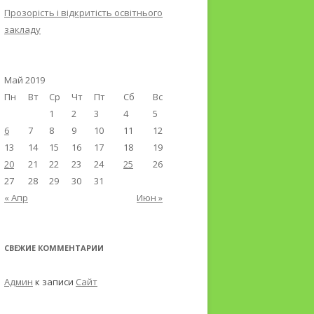
Прозорість і відкритість освітнього
закладу
Май 2019
Пн
Вт
Ср
Чт
Пт
Сб
Вс
1
2
3
4
5
6
7
8
9
10
11
12
13
14
15
16
17
18
19
20
21
22
23
24
25
26
27
28
29
30
31
« Апр
Июн »
СВЕЖИЕ КОММЕНТАРИИ
Админ
к записи
Сайт