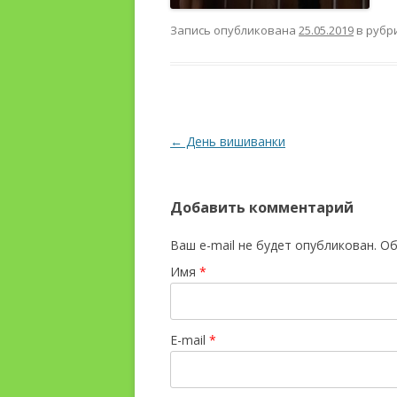
Запись опубликована
25.05.2019
в рубр
Навигация по записям
←
День вишиванки
Добавить комментарий
Ваш e-mail не будет опубликован. 
Имя
*
E-mail
*