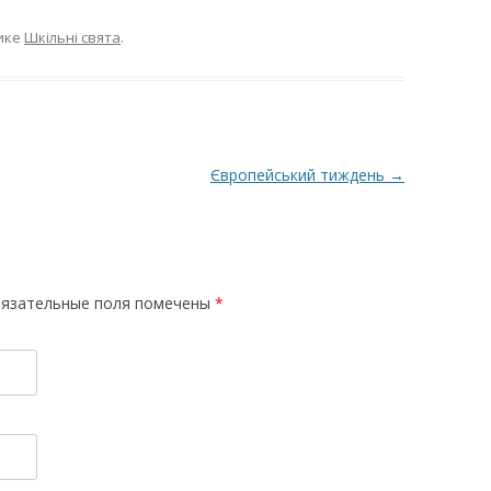
ике
Шкільні свята
.
Європейський тиждень
→
Обязательные поля помечены
*