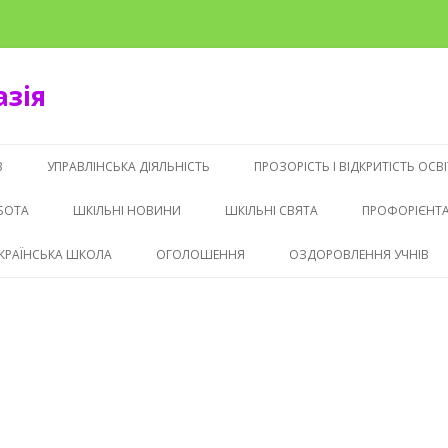
азія
Перейти к содержимому
В
УПРАВЛІНСЬКА ДІЯЛЬНІСТЬ
ПРОЗОРІСТЬ І ВІДКРИТІСТЬ ОС
БОТА
ШКІЛЬНІ НОВИНИ
ШКІЛЬНІ СВЯТА
ПРОФОРІЄНТА
КРАЇНСЬКА ШКОЛА
ОГОЛОШЕННЯ
ОЗДОРОВЛЕННЯ УЧНІВ