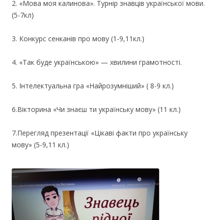
2. «Мова моя калинова». Турнір знавців української мови.
(5-7кл)
3. Конкурс сенканів про мову (1-9,11кл.)
4. «Так буде українською» — хвилини грамотності.
5. Інтелектуальна гра «Найрозумніший» ( 8-9 кл.)
6.Вікторина «Чи знаєш ти українську мову» (11 кл.)
7.Перегляд презентації «Цікаві факти про українську
мову» (5-9,11 кл.)