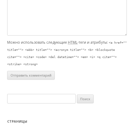
Можно использовать следующие
HTML
-теги и атрибуты:
<a href=""
title=""> <abbr title=""> <acronym title=""> <b> <blockquote
cite=""> <cite> <code> <del datetime=""> <em> <i> <q cite="">
<strike> <strong>
Найти:
СТРАНИЦЫ